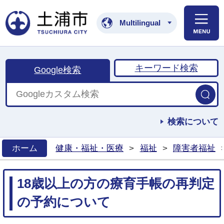
土浦市公式ホームペ
Multilingual
キーワード検索
Google検索
検索について
ホーム
健康・福祉・医療
>
福祉
>
障害者福祉
>
18歳以上の方の療育手帳の再判定
の予約について