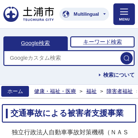
土浦市公式ホームペ
Multilingual
キーワード検索
Google検索
検索について
ホーム
健康・福祉・医療
>
福祉
>
障害者福祉
>
交通事故による被害者支援事業
独立行政法人自動車事故対策機構（ＮＡＳ