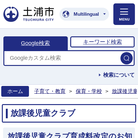
土浦市公式ホームペ
Multilingual
キーワード検索
Google検索
検索について
ホーム
子育て・教育
>
保育・学校
>
放課後児童
>
放課後児童クラブ
放課後児童クラブ育成料改定のお知