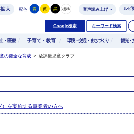
拡大
ルビ
青
黄
黒
標準
配色
音声読み上げ
市公式ホームページ
Google検索
キーワード検索
祉・医療
子育て・教育
環境・交通・まちづくり
観光・
童の健全な育成
>
放課後児童クラブ
ブ）を実施する事業者の方へ