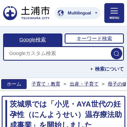
土浦市公式ホームペ
Multilingual
キーワード検索
Google検索
検索について
ホーム
子育て・教育
>
出産・子育て
>
母子の健
>
茨城県では「小児・AYA世代の妊
孕性（にんようせい）温存療法助
成事業」を開始しました