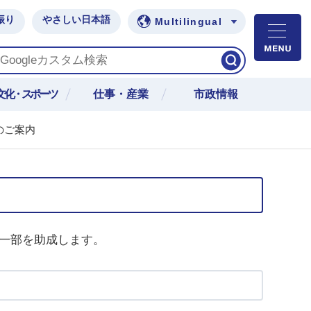
振り
やさしい日本語
Multilingual
M
文化・スポーツ
仕事・産業
市政情報
のご案内
の一部を助成します。