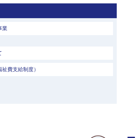
事業
て
福祉費支給制度）