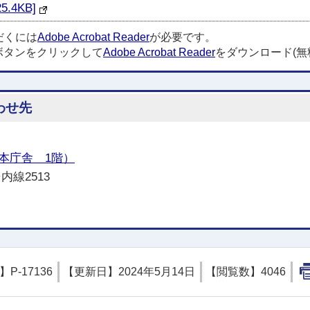
4KB]
だくには
Adobe Acrobat Reader
が必要です。
ボタンをクリックして
Adobe Acrobat Reader
をダウンロード(無
わせ先
本庁舎 1階）
内線2513
D】
P-17136
【更新日】
2024年5月14日
【閲覧数】
4046