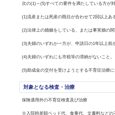
次の(1)～(5)すべての要件を満たしている方が
(1)流産または死産の既往が合わせて2回以上
(2)法律上の婚姻をしている、または事実婚の
(3)夫婦のいずれか一方が、申請日の1年以上
(4)夫婦のいずれにも市税等の滞納がないこと。
(5)助成金の交付を受けようとする不育症治療
対象となる検査・治療
保険適用外の不育症検査及び治療
※入院時差額ベッド代、食事代、文書料などの