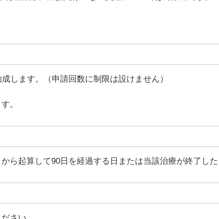
助成します。（申請回数に制限は設けません）
ます。
から起算して90日を経過する日または当該治療が終了した日
ください。