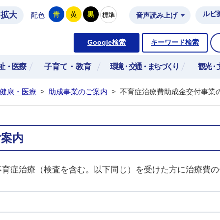
拡大
ルビ
青
黄
黒
標準
配色
音声読み上げ
市公式ホームページ
Google検索
キーワード検索
祉・医療
子育て・教育
環境・交通・まちづくり
観光・
健康・医療
>
助成事業のご案内
>
不育症治療費助成金交付事業
ご案内
の不育症治療（検査を含む。以下同じ）を受けた方に治療費