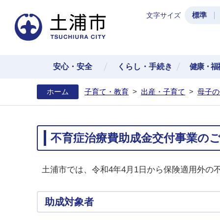
標準
文字サイズ
土浦
安心・安全
くらし・手続き
健康・福
ホーム
子育て・教育
>
出産・子育て
>
母子の
不育症治療費助成金交付事業の
土浦市では、令和4年4月1日から保険適用外
助成対象者