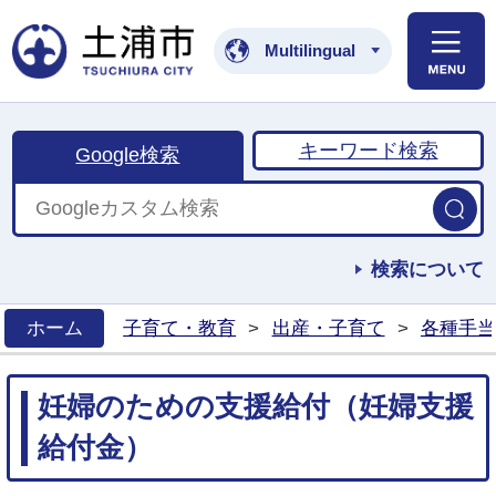
土浦市公式ホームペ
Multilingual
キーワード検索
Google検索
検索について
ホーム
子育て・教育
>
出産・子育て
>
各種手当
>
妊婦のための支援給付（妊婦支援
給付金）