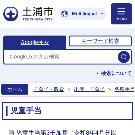
土浦市公式ホームペ
Multilingual
キーワード検索
Google検索
検索について
ホーム
子育て・教育
>
出産・子育て
>
各種手当
>
児童手当
児童手当第3子加算（令和8年4月分以