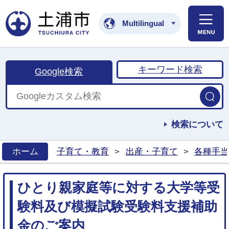
土浦市公式ホームペ
Multilingual
キーワード検索
Google検索
検索について
ホーム
子育て・教育
>
出産・子育て
>
各種手当
>
ひとり親家庭等に対する大学等受
験料及び模擬試験受験料支援補助
金のご案内