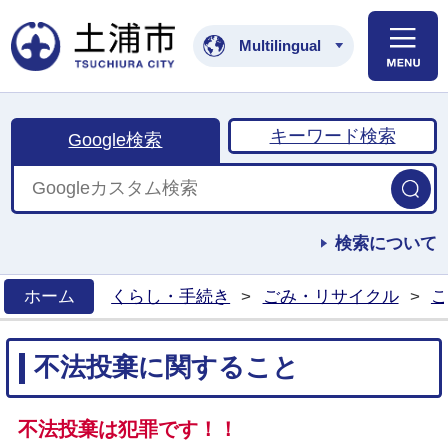
土浦市公式ホームペ
Multilingual
キーワード検索
Google検索
検索について
ホーム
くらし・手続き
>
ごみ・リサイクル
>
ご
>
不法投棄に関すること
不法投棄は犯罪です！！