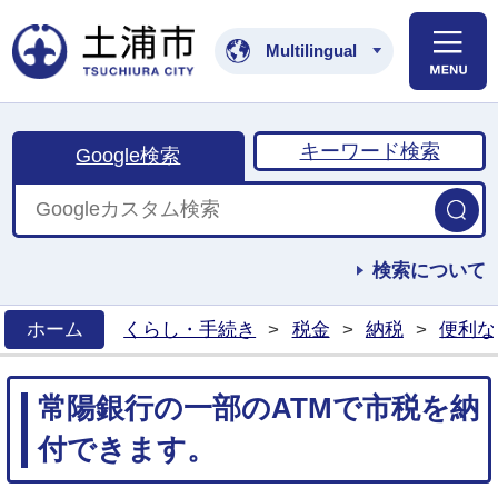
土浦市公式ホームペ
Multilingual
キーワード検索
Google検索
検索について
ホーム
くらし・手続き
>
税金
>
納税
>
便利な
>
常陽銀行の一部のATMで市税を納
付できます。