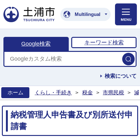
土浦市公式ホームペ
Multilingual
キーワード検索
Google検索
検索について
ホーム
くらし・手続き
>
税金
>
市県民税
>
減
>
納税管理人申告書及び別所送付申
請書