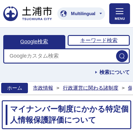
土浦市公式ホームペ
Multilingual
キーワード検索
Google検索
検索について
ホーム
市政情報
>
行政運営に関わる諸制度
>
個
>
マイナンバー制度にかかる特定個
人情報保護評価について