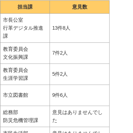
担当課
意見数
市長公室
行革デジタル推進
13件8人
課
教育委員会
7件2人
文化振興課
教育委員会
5件2人
生涯学習課
市立図書館
9件6人
総務部
意見はありませんでし
防災危機管理課
た