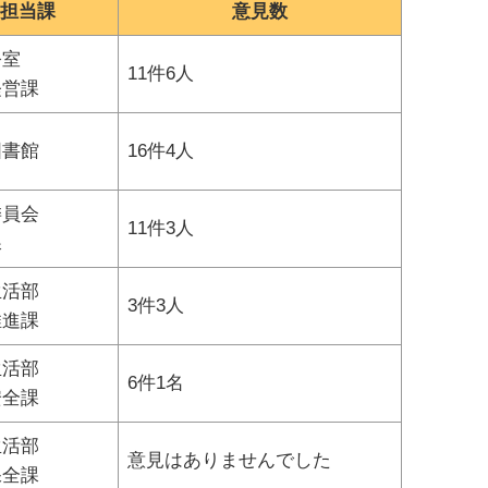
担当課
意見数
公室
11件6人
経営課
図書館
16件4人
委員会
11件3人
課
生活部
3件3人
推進課
生活部
6件1名
安全課
生活部
意見はありませんでした
保全課