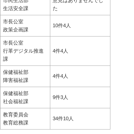
市民生活部
意見はありませんでし
生活安全課
た
市長公室
10件4人
政策企画課
市長公室
行革デジタル推進
4件4人
課
保健福祉部
4件4人
障害福祉課
保健福祉部
9件3人
社会福祉課
教育委員会
34件10人
教育総務課