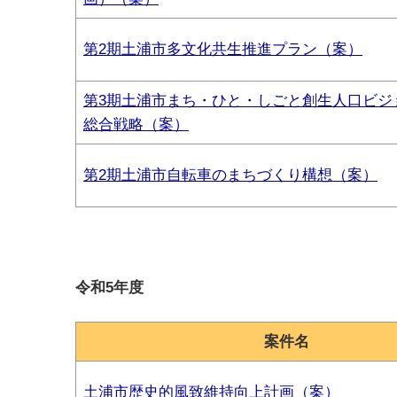
第2期土浦市多文化共生推進プラン（案）
第3期土浦市まち・ひと・しごと創生人口ビジ
総合戦略（案）
第2期土浦市自転車のまちづくり構想（案）
令和5年度
案件名
土浦市歴史的風致維持向上計画（案）