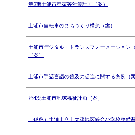
第2期土浦市空家等対策計画（案）
土浦市自転車のまちづくり構想（案）
土浦市デジタル・トランスフォーメーション
（案）
土浦市手話言語の普及の促進に関する条例（
第4次土浦市地域福祉計画（案）
（仮称）土浦市立上大津地区統合小学校整備