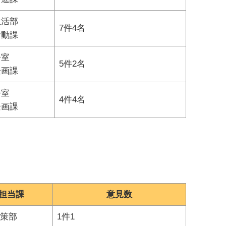
生活部
7件4名
活動課
公室
5件2名
企画課
公室
4件4名
企画課
担当課
意見数
策部
1件1