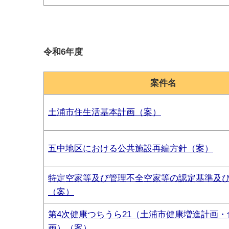
令和6年度
案件名
土浦市住生活基本計画（案）
五中地区における公共施設再編方針（案）
特定空家等及び管理不全空家等の認定基準及
（案）
第4次健康つちうら21（土浦市健康増進計画
画）（案）