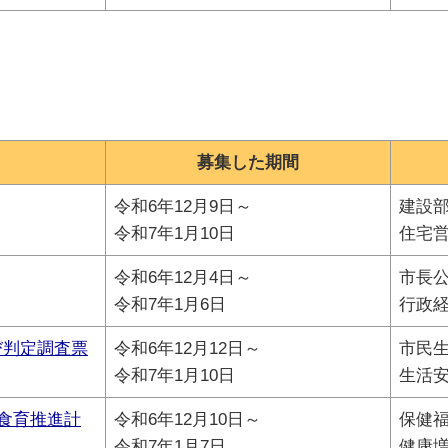
募集した期間
令和6年12月9日～
建設
令和7年1月10日
住宅
令和6年12月4日～
市長
令和7年1月6日
行政
び判定調査票
令和6年12月12日～
市民
令和7年1月10日
生活
・食育推進計
令和6年12月10日～
保健
令和7年1月7日
健康