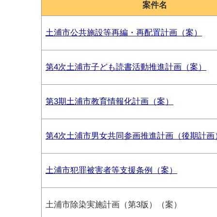
案件名
土浦市公共施設等再編・再配置計画（案）
第4次土浦市子ども読書活動推進計画（案）
第3期土浦市教育情報化計画（案）
第4次土浦市男女共同参画推進計画（後期計画
土浦市犯罪被害者等支援条例（案）
土浦市除染実施計画（第3版）（案）