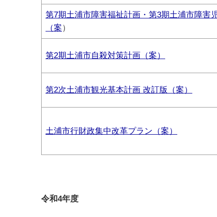
第7期土浦市障害福祉計画・第3期土浦市障害
（案
）
第2期土浦市自殺対策計画（案）
第2次土浦市観光基本計画 改訂版（案）
土浦市行財政集中改革プラン（案）
令和4年度