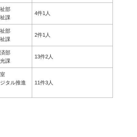
祉部
4件1人
祉課
祉部
2件1人
祉課
済部
13件2人
光課
室
ジタル推進
11件3
人