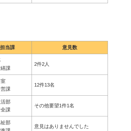
担当課
意見数
部
2件2人
営繕課
公室
12件13名
経営課
生活部
その他要望1件1名
安全課
福祉部
意見はありませんでした
増進課