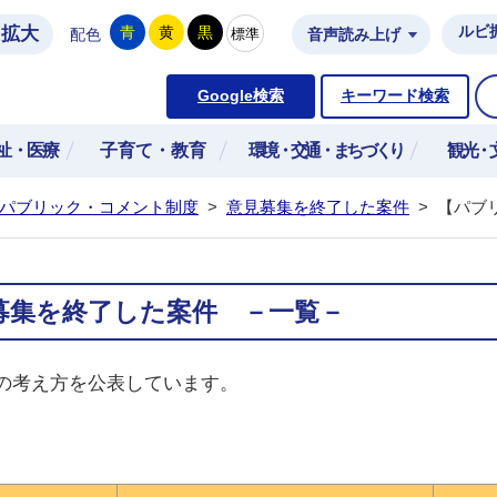
拡大
ルビ
青
黄
黒
標準
配色
音声読み上げ
市公式ホームページ
Google検索
キーワード検索
祉・医療
子育て・教育
環境・交通・まちづくり
観光・
パブリック・コメント制度
>
意見募集を終了した案件
>
【パブ
募集を終了した案件 －一覧－
の考え方を公表しています。