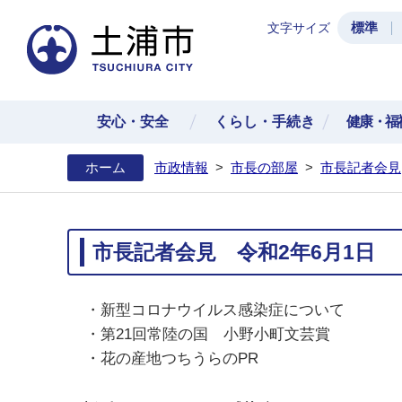
標準
文字サイズ
土浦
安心・安全
くらし・手続き
健康・福
ホーム
市政情報
>
市長の部屋
>
市長記者会見
市長記者会見 令和2年6月1日
・新型コロナウイルス感染症について
・第21回常陸の国 小野小町文芸賞
・花の産地つちうらのPR