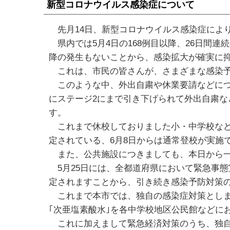
新型コロナウイルス感染症について
先月14日、新型コロナウイルス感染症によ
県内では5月4日の168例目以降、26日間連
降の発生もないことから、感染拡大が確実に
これは、市民の皆さんが、さまざまな感染予
このような中、外出自粛や休業要請などについ
にステージ2にまで引き下げられて外出自粛
す。
これまで休校しておりました小・中学校などに
定されている、6月8日からは通常登校が実施
また、公共施設につきましても、本日から一
5月25日には、全都道府県において緊急事態
定されますことから、引き続き感染予防対策
これまで本市では、独自の感染症対策としまし
｢次亜塩素酸水｣を各中学校地区公民館などに
これに加えまして緊急経済対策のうち、独自