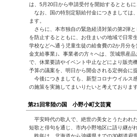
は、5月20日から申請受付を開始するととも
なお、国の特別定額給付金につきましては、オ
ます。
さらに、本市独自の緊急経済対策の第2弾と
を防止するとともに、お住まいの地域で日常生
学校などへ通う児童生徒の給食費の2か月分を
金支給事業｣、事業者の方々へは、茨城県産
で、休業要請やイベント中止などにより販売機
予算の議案を、明日から開会される定例会に
今後につきましても、新型コロナウイルス感
の施策を実施してまいりたいと考えておりま
第21回常陸の国 小野小町文芸賞
平安時代の歌人で、絶世の美女とうたわれた｢
短歌と俳句を通じ、市内小野地区に語り継がれ
昨年は、北海道から沖縄県までの30都道府県