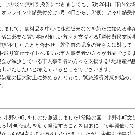
に、ごみ袋の無料引換券につきましても、5月26日に市内全
ンライン申請受付分は5月14日から、郵便による申請受付
しまして、食料品を中心に移動販売などを新たに始める事
活に必要な買い物が難しい方々を支援する｢買物難民支援
無料化したことと合わせ、就学前の児童の皆さんに対して、
品お取り寄せサイトへ多くの市内事業者の方々が出品できる
会が減少している市内事業者の方々を支援する｢地場産品
提出いたしたいと考えているところでございます。
染症の拡大防止に努めるとともに、緊急経済対策を始め、
す。
小野小町｣をしのび創設しました｢常陸の国 小野小町文芸
る｢小町伝説｣を広く発信することを目的に、毎年開催し
から4,694点もの応募をいただきましたが、今年も昨年