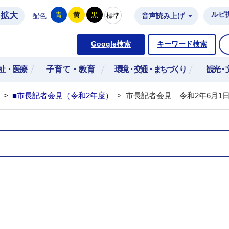
拡大
ルビ
青
黄
黒
標準
配色
音声読み上げ
市公式ホームページ
Google検索
キーワード検索
祉・医療
子育て・教育
環境・交通・まちづくり
観光・
>
■市長記者会見（令和2年度）
>
市長記者会見 令和2年6月1