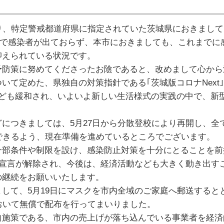
り、特定警戒都道府県に指定されていた茨城県におきまして
続で感染者が出ておらず、本市におきましても、これまでに
抑えられている状況です。
防策に努めてくださったお陰であると、改めまして心から
て定めた、県独自の対策指針である｢茨城版コロナNext
なども緩和され、いよいよ新しい生活様式の実践の中で、新
つきましては、5月27日から分散登校により再開し、全
できるよう、現在準備を進めているところでございます。
部条件や制限を設け、感染防止対策を十分にとることを前
宣言が解除され、今後は、経済活動なども大きく動き出す
の継続をお願いいたします。
て、5月19日にマスクを市内全域のご家庭へ郵送するととも
おいて無償で配布を行ってまいりました。
施策である、市内の売上げが落ち込んでいる事業者を経済的