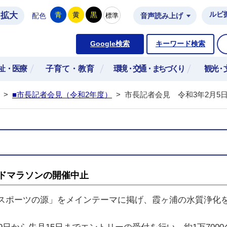
拡大
ルビ
青
黄
黒
標準
配色
音声読み上げ
市公式ホームページ
Google検索
キーワード検索
祉・医療
子育て・教育
環境・交通・まちづくり
観光・
>
■市長記者会見（令和2年度）
>
市長記者会見 令和3年2月5
ンドマラソンの開催中止
ポーツの源」をメインテーマに掲げ、霞ヶ浦の水質浄化を