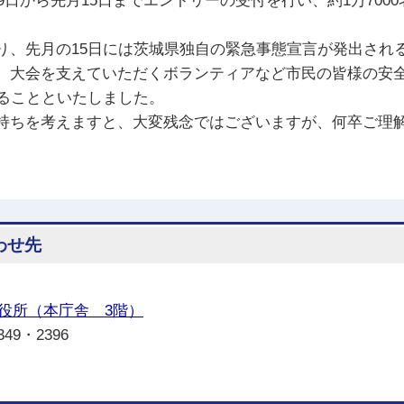
9日から先月15日までエントリーの受付を行い、約1万70
、先月の15日には茨城県独自の緊急事態宣言が発出され
、大会を支えていただくボランティアなど市民の皆様の安
することといたしました。
ちを考えますと、大変残念ではございますが、何卒ご理解
わせ先
役所（本庁舎 3階）
349・2396