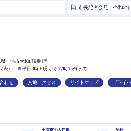
市長記者会見 令和2年
土浦市
 茨城県土浦市大和町9番1号
11（代表） ※平日8時30分から17時15分まで
合わせ
交通アクセス
サイトマップ
プライ