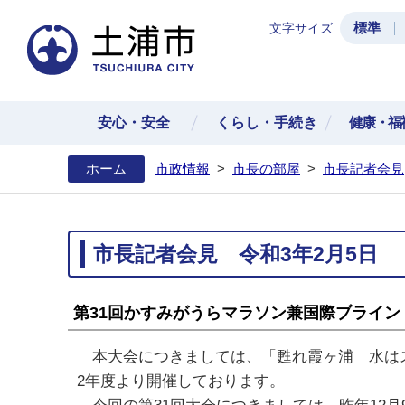
標準
文字サイズ
土浦
安心・安全
くらし・手続き
健康・福
ホーム
市政情報
>
市長の部屋
>
市長記者会見
市長記者会見 令和3年2月5日
第31回かすみがうらマラソン兼国際ブライ
本大会につきましては、「甦れ霞ヶ浦 水はス
2年度より開催しております。