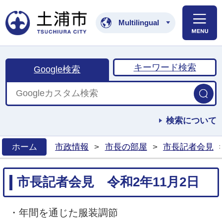
土浦市公式ホームペ
Multilingual
キーワード検索
Google検索
検索について
ホーム
市政情報
>
市長の部屋
>
市長記者会見
>
市長記者会見 令和2年11月2日
・年間を通じた服装調節