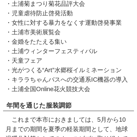
・土浦菊まつり菊花品評大会
・児童虐待防止啓発活動
・女性に対する暴力をなくす運動啓発事業
・土浦市美術展覧会
・金婚をたたえる集い
・土浦ウィンターフェスティバル
・天童フェア
・光がつくる“Art”水郷桜イルミネーション
・キララちゃんバスへの交通系IC機器の導入
・土浦全国Online花火競技大会
年間を通じた服装調節
これまで本市におきましては、5月から10
月までの期間を夏季の軽装期間として、地球