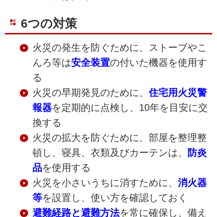
6つの対策
火災の発生を防ぐために、ストーブやこ
んろ等は
安全装置
の付いた機器を使用す
る
火災の早期発見のために、
住宅用火災警
報器
を定期的に点検し、10年を目安に交
換する
火災の拡大を防ぐために、部屋を整理整
頓し、寝具、衣類及びカーテンは、
防炎
品
を使用する
火災を小さいうちに消すために、
消火器
等
を設置し、使い方を確認しておく
避難経路と避難方法
を常に確保し、備え