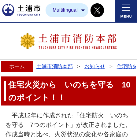
Twitter
土浦市
Multilingual
ホーム
土浦市消防本部
>
お知らせ
>
住宅防
住宅火災から いのちを守る 10
のポイント！！
平成12年に作成された「住宅防火 いのち
を守る 7つのポイント」が改正されました。
作成当時と比べ、火災状況の変化や各家庭の