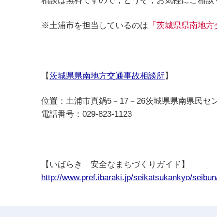
相談は無料ですので，どうぞ，お気軽にご相談
※土浦市を担当しているのは
「茨城県県南地方
【
茨城県県南地方交通事故相談所
】
位置：土浦市真鍋5－17－26茨城県県南県民セ
電話番号：029-823-1123
【いばらき 安全なまちづくりガイド】
http://www.pref.ibaraki.jp/seikatsukankyo/seibu