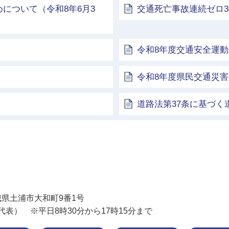
について（令和8年6月3
交通死亡事故連続ゼロ3
令和8年度交通安全運
令和8年度県民交通災
道路法第37条に基づく
土浦市
 茨城県土浦市大和町9番1号
11（代表） ※平日8時30分から17時15分まで