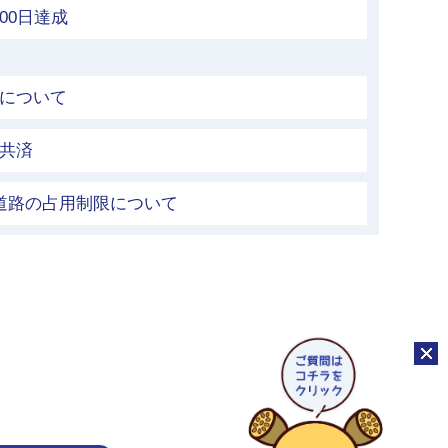
00日達成
動について
害共済
道路の占用制限について
チャッ