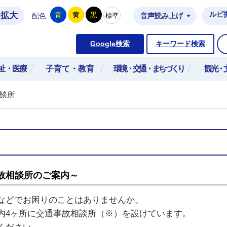
拡大
ルビ
青
黄
黒
標準
配色
音声読み上げ
市公式ホームページ
Google検索
キーワード検索
祉・医療
子育て・教育
環境・交通・まちづくり
観光・
談所
故相談所のご案内～
などでお困りのことはありませんか。
内4ヶ所に交通事故相談所（※）を設けています。