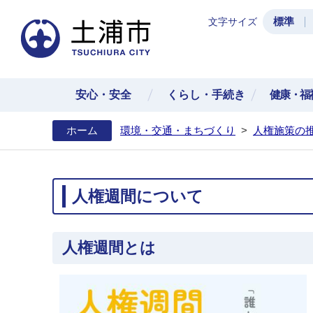
標準
文字サイズ
土浦
安心・安全
くらし・手続き
健康・福
ホーム
環境・交通・まちづくり
>
人権施策の
人権週間について
人権週間とは