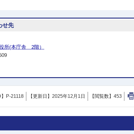
わせ先
役所(本庁舎 2階）
09
D】
P-21118
【更新日】
2025年12月1日
【閲覧数】
453