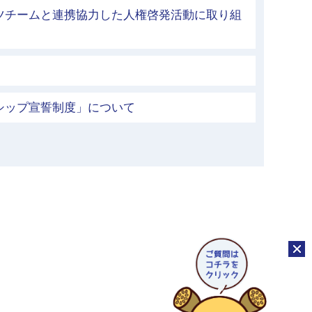
ツチームと連携協力した人権啓発活動に取り組
シップ宣誓制度」について
チャッ