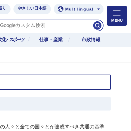
振り
やさしい日本語
Multilingual
M
文化・スポーツ
仕事・産業
市政情報
全ての人々と全ての国々とが達成すべき共通の基準