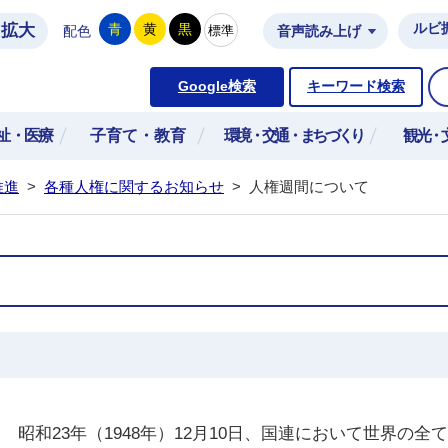
拡大
ルビ
青
黄
黒
標準
配色
音声読み上げ
市公式ホームページ
Google検索
キーワード検索
祉・医療
子育て・教育
環境・交通・まちづくり
観光・
推進
>
各種人権に関するお知らせ
>
人権週間について
昭和23年（1948年）12月10日、国連において世界の