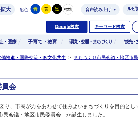
拡大
ルビ
青
黄
黒
標準
配色
音声読み上げ
市公式ホームページ
Google検索
キーワード検索
祉・医療
子育て・教育
環境・交通・まちづくり
観光・
協働推進・国際交流・多文化共生
>
まちづくり市民会議・地区市
委員会
図り、市民が力をあわせて住みよいまちづくりを目的とし
市民会議・地区市民委員会」が誕生しました。