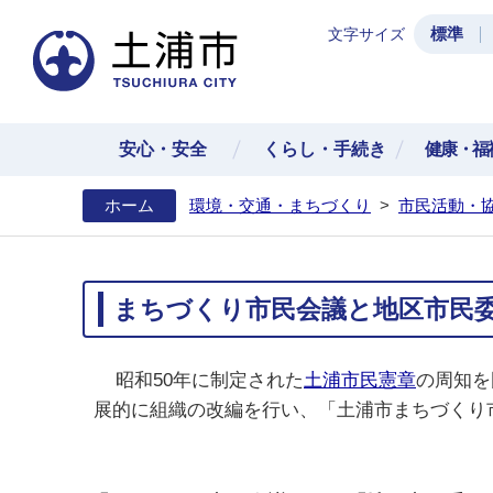
標準
文字サイズ
土浦
安心・安全
くらし・手続き
健康・福
ホーム
環境・交通・まちづくり
>
市民活動・
まちづくり市民会議と地区市民
昭和50年に制定された
土浦市民憲章
の周知を
展的に組織の改編を行い、「土浦市まちづくり