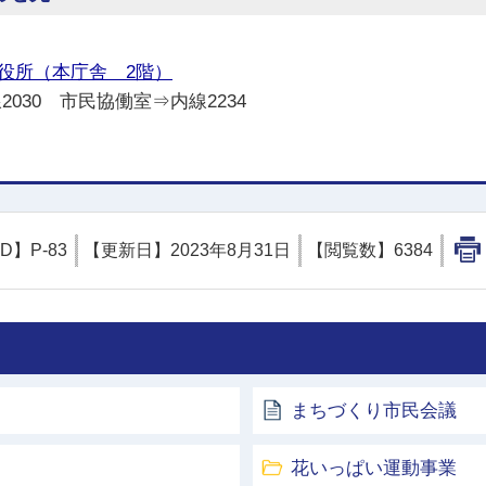
役所（本庁舎 2階）
線2030 市民協働室⇒内線2234
ID】
P-83
【更新日】
2023年8月31日
【閲覧数】
6384
まちづくり市民会議
花いっぱい運動事業