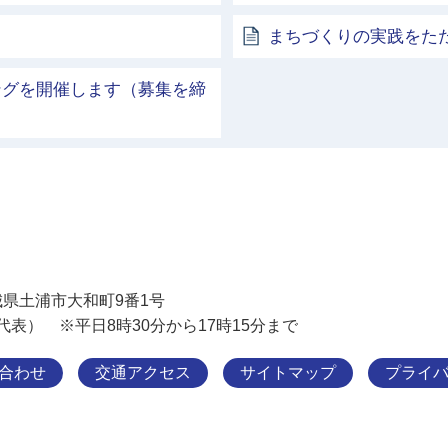
まちづくりの実践をた
ングを開催します（募集を締
土浦市
 茨城県土浦市大和町9番1号
11（代表） ※平日8時30分から17時15分まで
合わせ
交通アクセス
サイトマップ
プライ