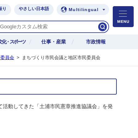
振り
やさしい日本語
Multilingual
M
文化・スポーツ
仕事・産業
市政情報
民委員会
>
まちづくり市民会議と地区市民委員会
て活動してきた「土浦市民憲章推進協議会」を発