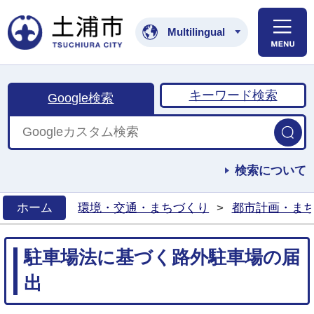
土浦市公式ホームペ
Multilingual
キーワード検索
Google検索
検索について
ホーム
環境・交通・まちづくり
>
都市計画・ま
>
駐車場法に基づく路外駐車場の届
出