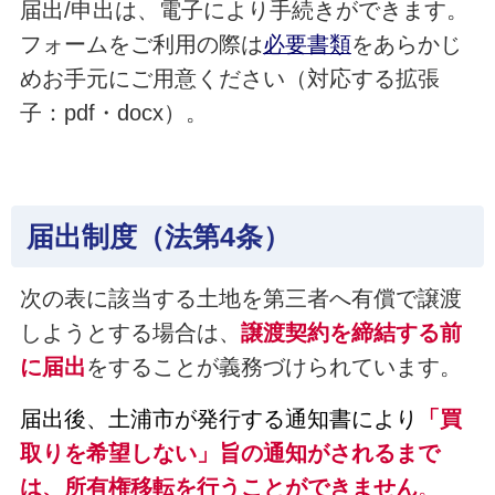
届出/申出は、電子により手続きができます。
フォームをご利用の際は
必要書類
をあらかじ
めお手元にご用意ください（対応する拡張
子：pdf・docx）。
届出制度（法第4条）
次の表に該当する土地を第三者へ有償で譲渡
しようとする場合は、
譲渡契約を締結する前
に届出
をすることが義務づけられています。
届出後、土浦市が発行する通知書により
「買
取りを希望しない」旨の通知がされるまで
は、
所
有権移転を行うことができません
。