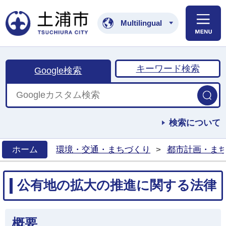
土浦市公式ホームペ
Multilingual
キーワード検索
Google検索
検索について
ホーム
環境・交通・まちづくり
>
都市計画・ま
>
公有地の拡大の推進に関する法律
概要