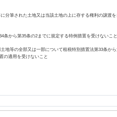
年に分筆された土地又は当該土地の上に存する権利の譲渡を
第34条から第35条の2までに規定する特例措置を受けないこ
地等の全部又は一部について租税特別措置法第33条から第33
措置の適用を受けないこと