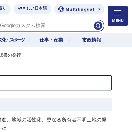
振り
やさしい日本語
Multilingual
M
文化・スポーツ
仕事・産業
市政情報
認書の発行
促進、地域の活性化、更なる所有者不明土地の発
した。