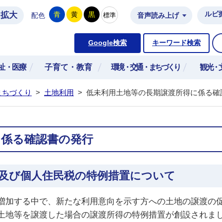
拡大
ルビ
青
黄
黒
標準
配色
音声読み上げ
市公式ホームページ
Google検索
キーワード検索
祉・医療
子育て・教育
環境・交通・まちづくり
観光・
まちづくり
>
土地利用
>
低未利用土地等の長期譲渡所得に係る確
に係る確認書の発行
及び個人住民税の特例措置について
増加する中で、新たな利用意向を示す方への土地の譲渡の
土地等を譲渡した場合の譲渡所得の特例措置が創設されま