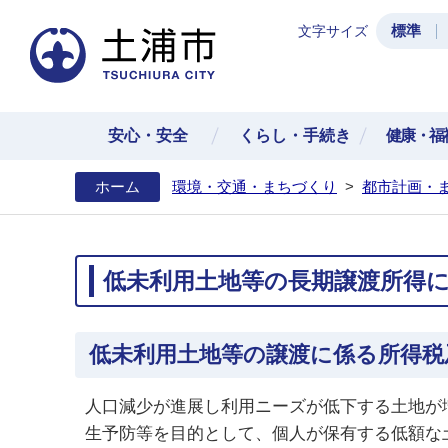
標準
文字サイズ
土浦
安心・安全
くらし・手続き
健康・福
ホーム
環境・交通・まちづくり
>
都市計画・
低未利用土地等の長期譲渡所得
低未利用土地等の譲渡に係る所得税
人口減少が進展し利用ニーズが低下する土地が
生予防等を目的として、個人が保有する低額な