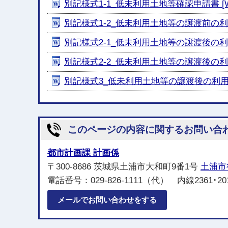
別記様式1-1_低未利用土地等確認申請書 [WO
別記様式1-2_低未利用土地等の譲渡前の利用
別記様式2-1_低未利用土地等の譲渡後の利用
別記様式2-2_低未利用土地等の譲渡後の利
別記様式3_低未利用土地等の譲渡後の利用に
このページの内容に関するお問い合
都市計画課 計画係
〒300-8686 茨城県土浦市大和町9番1号
土浦市
電話番号：029-826-1111（代） 内線2361･20
メールでお問い合わせをする