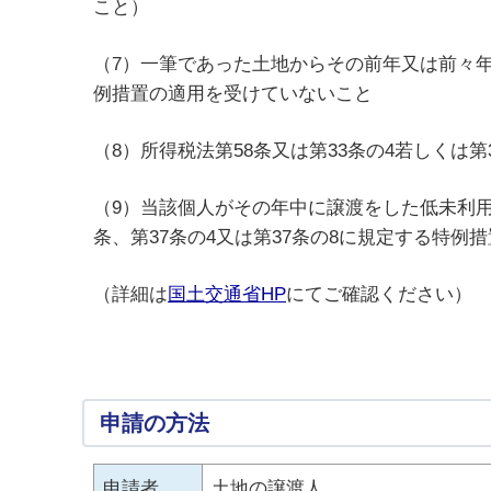
こと）
（7）一筆であった土地からその前年又は前々
例措置の適用を受けていないこと
（8）所得税法第58条又は第33条の4若しくは
（9）当該個人がその年中に譲渡をした低未利用土
条、第37条の4又は第37条の8に規定する特例
（詳細は
国土交通省HP
にてご確認ください）
申請の方法
申請者
土地の譲渡人