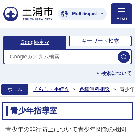
土浦市公式ホームペ
Multilingual
キーワード検索
Google検索
検索について
ホーム
くらし・手続き
>
各種無料相談
>
青少年
>
青少年指導室
青少年の非行防止について青少年関係の機関