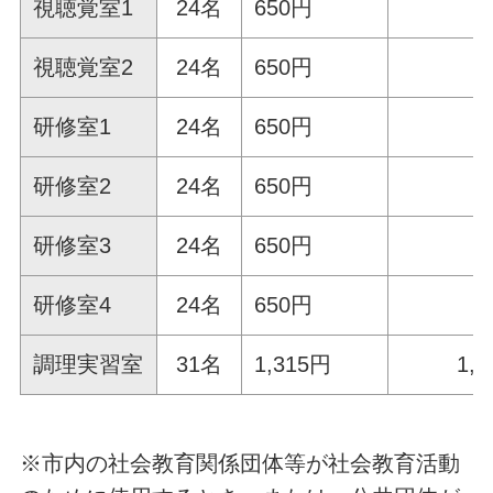
視聴覚室1
24名
650円
6
視聴覚室2
24名
650円
6
研修室1
24名
650円
6
研修室2
24名
650円
6
研修室3
24名
650円
6
研修室4
24名
650円
6
調理実習室
31名
1,315円
1,
※市内の社会教育関係団体等が社会教育活動