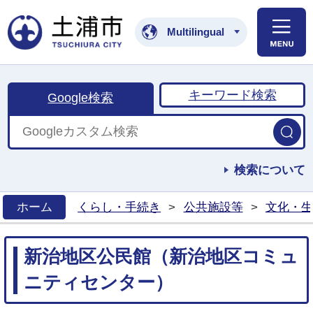
土浦市公式ホームペ
Multilingual
キーワード検索
Google検索
検索について
ホーム
くらし・手続き
>
公共施設等
>
文化・生
>
新治地区公民館（新治地区コミュ
ニティセンター）