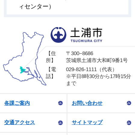
ィセンター）
土
【住
〒300−8686
所】
茨城県土浦市大和町9番1号
【電
029-826-1111（代表）
話】
※平日8時30分から17時15分
まで
各課ご案内
お問い合わせ
交通アクセス
サイトマップ