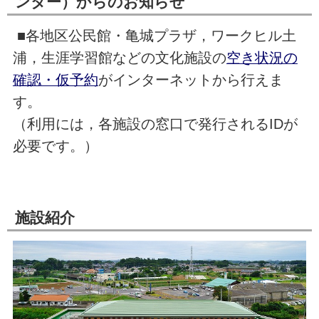
ンター）からのお知らせ
■各地区公民館・亀城プラザ，ワークヒル土
浦，生涯学習館などの文化施設の
空き状況の
確認・仮予約
がインターネットから行えま
す。
（利用には，各施設の窓口で発行されるIDが
必要です。）
施設紹介