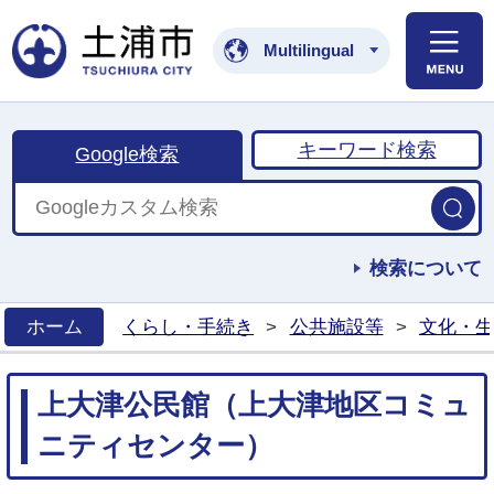
土浦市公式ホームペ
Multilingual
キーワード検索
Google検索
検索について
ホーム
くらし・手続き
>
公共施設等
>
文化・生
>
上大津公民館（上大津地区コミュ
ニティセンター）