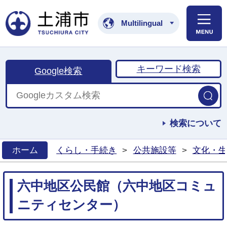
土浦市公式ホームペ
Multilingual
キーワード検索
Google検索
検索について
ホーム
くらし・手続き
>
公共施設等
>
文化・生
>
六中地区公民館（六中地区コミュ
ニティセンター）