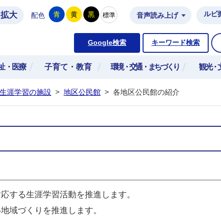
拡大
ルビ
青
黄
黒
標準
配色
音声読み上げ
市公式ホームページ
Google検索
キーワード検索
祉・医療
子育て・教育
環境・交通・まちづくり
観光・
生涯学習の施設
>
地区公民館
>
各地区公民館の紹介
対応する生涯学習活動を推進します。
い地域づくりを推進します。