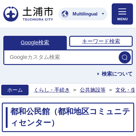
土浦市公式ホームペ
Multilingual
キーワード検索
Google検索
検索について
ホーム
くらし・手続き
>
公共施設等
>
文化・生
>
都和公民館（都和地区コミュニテ
ィセンター）