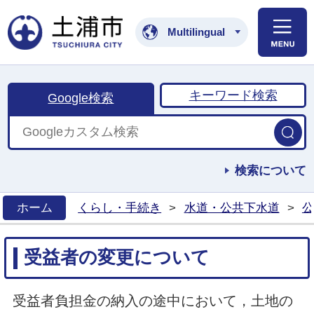
土浦市公式ホームペ
Multilingual
キーワード検索
Google検索
検索について
ホーム
くらし・手続き
>
水道・公共下水道
>
公
>
受益者の変更について
受益者負担金の納入の途中において，土地の