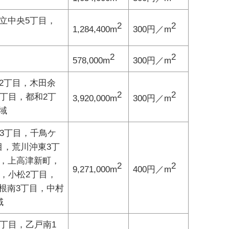
立中央5丁目，
2
2
1,284,400m
300円／m
2
2
578,000m
300円／m
2丁目，木田余
2
2
丁目，都和2丁
3,920,000m
300円／m
域
3丁目，千鳥ケ
目，荒川沖東3丁
津，上高津新町，
2
2
9,271,000m
400円／m
，小松2丁目，
根南3丁目，中村
域
丁目，乙戸南1