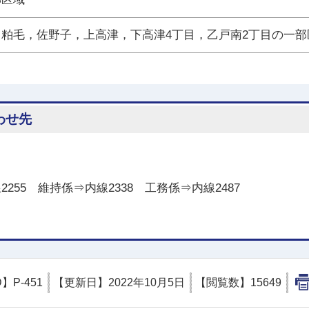
粕毛，佐野子，上高津，下高津4丁目，乙戸南2丁目の一部
わせ先
線2255 維持係⇒内線2338 工務係⇒内線2487
D】
P-451
【更新日】
2022年10月5日
【閲覧数】
15649