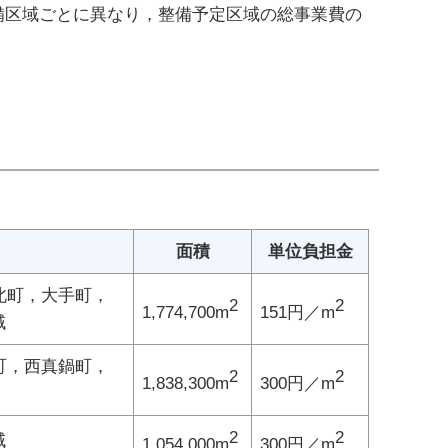
備区域ごとに異なり，整備予定区域の総事業費の
面積
単位負担金
北町，大手町，
2
2
1,774,700m
151円／m
域
町，西真鍋町，
2
2
1,838,300m
300円／m
2
2
域
1,054,000m
300円／m