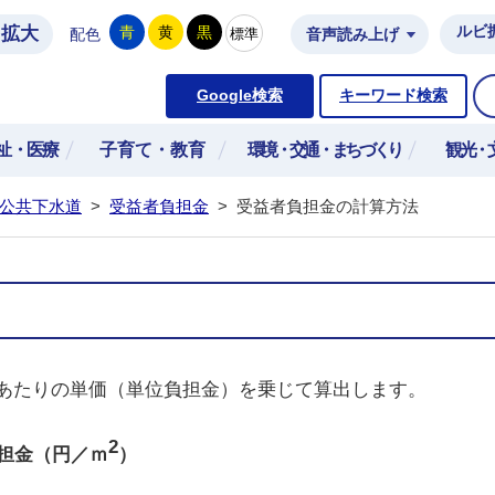
拡大
ルビ
青
黄
黒
標準
配色
音声読み上げ
市公式ホームページ
Google検索
キーワード検索
祉・医療
子育て・教育
環境・交通・まちづくり
観光・
公共下水道
>
受益者負担金
>
受益者負担金の計算方法
あたりの単価（単位負担金）を乗じて算出します。
2
担金（円／ｍ
）