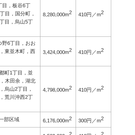
丁目，板谷6丁
2
2
3丁目，国分町，
8,280,000m
410円／m
丁目，烏山5丁
つ野6丁目，おお
2
2
名，東並木町，西
3,424,000m
410円／m
都町1丁目，並
町，木田余，湖北
2
2
，烏山2丁目，
4,798,000m
410円／m
，荒川沖西2丁
2
2
一部区域
6,176,000m
300円／m
2
2