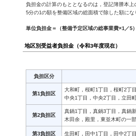
負担金の計算のもととなるのは，登記簿謄本上
5分の1の額を整備区域の総面積で除した額にな
単位負担金＝（整備予定区域の総事業費×1／5
地区別受益者負担金（令和3年度現在）
負担区分
大和町，桜町1丁目，桜町2丁
第1負担区
中央1丁目，中央2丁目，立田
真鍋1丁目，真鍋3丁目，真鍋
第2負担区
木田余，殿里，東並木町の一
第3負担区
生田町，田中1丁目，田中2丁