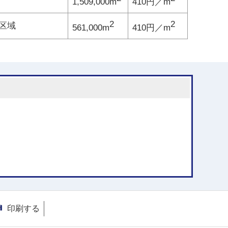
1,509,000m
410円／m
2
2
区域
561,000m
410円／m
印刷する