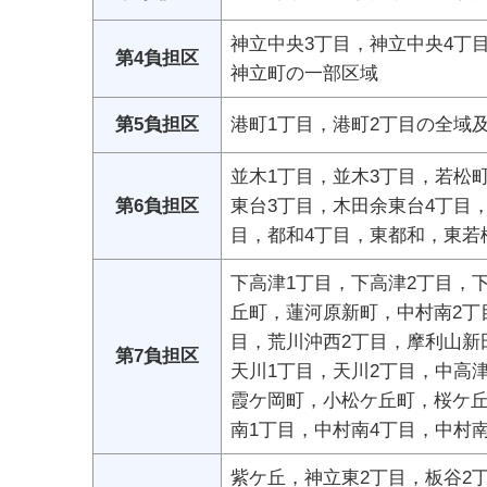
神立中央3丁目，神立中央4丁
第4負担区
神立町の一部区域
第5負担区
港町1丁目，港町2丁目の全域
並木1丁目，並木3丁目，若松
第6負担区
東台3丁目，木田余東台4丁目
目，都和4丁目，東都和，東若
下高津1丁目，下高津2丁目，
丘町，蓮河原新町，中村南2丁
目，荒川沖西2丁目，摩利山新
第7負担区
天川1丁目，天川2丁目，中高
霞ケ岡町，小松ケ丘町，桜ケ丘
南1丁目，中村南4丁目，中村
紫ケ丘，神立東2丁目，板谷2