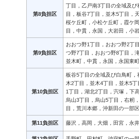
丁目，乙戸南3丁目の全域及び
第8負担区
目，板谷7丁目，並木5丁目，
桜ケ丘町，小松ケ丘町，霞ケ岡
目，中貫，永国，大岩田，小
おおつ野1丁目，おおつ野2丁
第9負担区
つ野7丁目，おおつ野8丁目，
並木町，中貫，永国，永国東
板谷5丁目の全域及び白鳥町，
木2丁目，並木4丁目，並木5
第10負担区
1丁目，湖北2丁目，宍塚，下
烏山3丁目，烏山5丁目，右籾
目，荒川本郷，沖新田の一部
第11負担区
藤沢，高岡，大畑，田宮，永
第12負担区
手野町，田村町，沖宿町の一