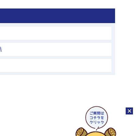
法
チャッ