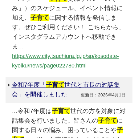
み」）のスケジュール、イベント情報に
加え、
子育て
に関する情報を発信しま
す。ぜひご利用ください！ こちらから、
インスタグラムアカウントへ移動でき
ま...
https://www.city.tsuchiura.lg.jp/sp/kosodate-
kyoiku/news/page022780.html
令和7年度「
子育て
世代と市長の対話集
会」を開催しました
更新日：2026年4月1日
...令和7年度は
子育て
世代の方を対象に対
話集会を行いました。皆さんの
子育て
に
関する日々の悩み、困っていることや
子