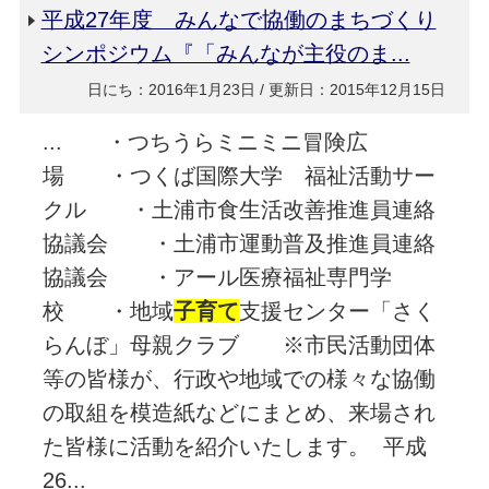
平成27年度 みんなで協働のまちづくり
シンポジウム『「みんなが主役のま...
日にち：2016年1月23日 / 更新日：2015年12月15日
... ・つちうらミニミニ冒険広
場 ・つくば国際大学 福祉活動サー
クル ・土浦市食生活改善推進員連絡
協議会 ・土浦市運動普及推進員連絡
協議会 ・アール医療福祉専門学
校 ・地域
子育て
支援センター「さく
らんぼ」母親クラブ ※市民活動団体
等の皆様が、行政や地域での様々な協働
の取組を模造紙などにまとめ、来場され
た皆様に活動を紹介いたします。 平成
26...