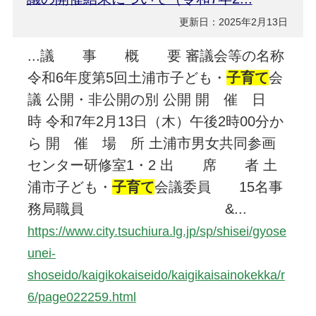
更新日：2025年2月13日
...議 事 概 要 審議会等の名称
令和6年度第5回土浦市子ども・
子育て
会
議 公開・非公開の別 公開 開 催 日
時 令和7年2月13日（木）午後2時00分か
ら 開 催 場 所 土浦市男女共同参画
センター研修室1・2 出 席 者 土
浦市子ども・
子育て
会議委員 15名事
務局職員 &...
https://www.city.tsuchiura.lg.jp/sp/shisei/gyose
unei-
shoseido/kaigikokaiseido/kaigikaisainokekka/r
6/page022259.html