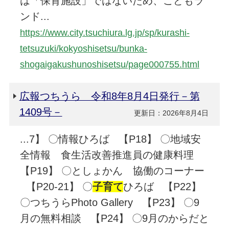
は「保育施設」ではないため、こどもラ
ンド...
https://www.city.tsuchiura.lg.jp/sp/kurashi-
tetsuzuki/kokyoshisetsu/bunka-
shogaigakushunoshisetsu/page000755.html
広報つちうら 令和8年8月4日発行－第
1409号－
更新日：2026年8月4日
...7】 〇情報ひろば 【P18】 〇地域安
全情報 食生活改善推進員の健康料理
【P19】 〇としょかん 協働のコーナー
【P20-21】 〇
子育て
ひろば 【P22】
〇つちうらPhoto Gallery 【P23】 〇9
月の無料相談 【P24】 〇9月のからだと