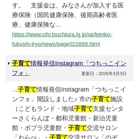
す。 支援金は、みなさんが加入する医
療保険（国民健康保険、後期高齢者医
療、健康保険な...
https://www.city.tsuchiura.lg.jp/sp/kenko-
fukushi-iryo/news/page022858.html
子育て
情報発信Instagram「つちっこイン
フォ」
更新日：2026年3月3日
...
子育て
情報発信Instagram「つちっこイ
ンフォ」開設しました♪ 市の
子育て
施設
（こどもランド・地域
子育て
支援センタ
ーさくらんぼ・都和児童館・新治児童
館・ポプラ児童館・
子育て
交流サロン
「わらべ」・
子育て
交流サロン「のぞ