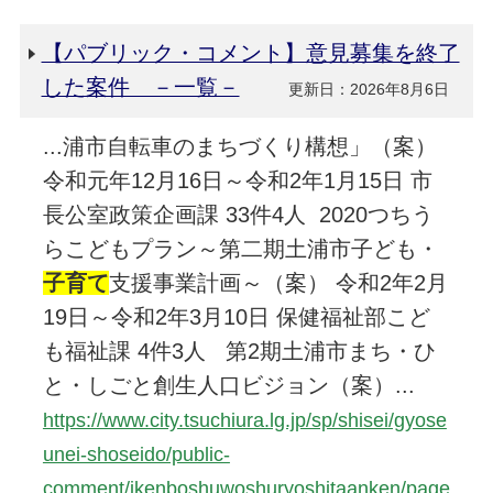
【パブリック・コメント】意見募集を終了
した案件 －一覧－
更新日：2026年8月6日
...浦市自転車のまちづくり構想」（案）
令和元年12月16日～令和2年1月15日 市
長公室政策企画課 33件4人 2020つちう
らこどもプラン～第二期土浦市子ども・
子育て
支援事業計画～（案） 令和2年2月
19日～令和2年3月10日 保健福祉部こど
も福祉課 4件3人 第2期土浦市まち・ひ
と・しごと創生人口ビジョン（案）...
https://www.city.tsuchiura.lg.jp/sp/shisei/gyose
unei-shoseido/public-
comment/ikenboshuwoshuryoshitaanken/page