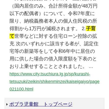
（国内居住のみ、合計所得金額が48万円
以下の配偶者）について、令和7年度に
限り、納税義務者本人の個人住民税の所
得割から1万円が減税されます。 2.
子育
て
世帯などに対する住宅ローン控除の拡
充 次のいずれかに該当する者が、認定住
宅等の新築等をして令和6年中に居住の
用に供した場合の借入限度額を下表のと
おり上乗せすることとされました。 ...
https://www.city.tsuchiura.lg.jp/sp/kurashi-
tetsuzuki/zeikin/shikenminzei/kaiseigaiyo/page
021100.html
ポプラ児童館 トップページ