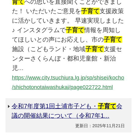
育て
への思いを直接聞くことができまし
た！ いただいたご意見を
子育て
支援政策
に活かしていきます。 早速実現しました
♪ インスタグラムで
子育て
情報を周知し
てほしいとの声にお応えし、市の
子育て
施設（こどもランド・地域
子育て
支援セ
ンターさくらんぼ・都和児童館・新治
児...
https://www.city.tsuchiura.lg.jp/sp/shisei/kocho
/shichotonotaiwashukai/page022722.html
令和7年度第1回土浦市子ども・
子育て
会
議の開催結果について（令和7年1...
更新日：2025年11月21日