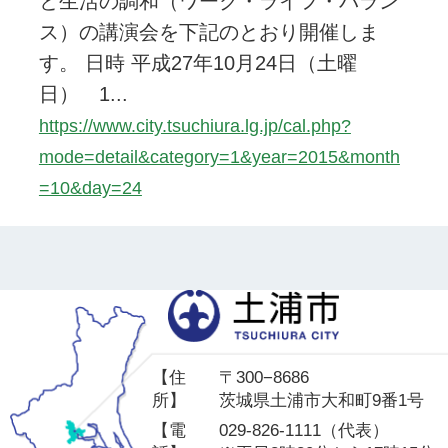
と生活の調和（ワーク・ライフ・バラン
ス）の講演会を下記のとおり開催しま
す。 日時 平成27年10月24日（土曜
日） 1...
https://www.city.tsuchiura.lg.jp/cal.php?
mode=detail&category=1&year=2015&month
=10&day=24
土
【住
〒300−8686
所】
茨城県土浦市大和町9番1号
【電
029-826-1111（代表）