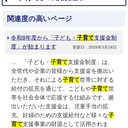
関連度の高いページ
令和8年度から「子ども・
子育て
支援金制
度」が始まります
更新日：2026年3月24日
... 「子ども・
子育て
支援金制度」は、
全世代や企業の皆様から支援金を拠出い
ただき、それによる
子育て
世帯に対する
給付の拡充を通じて、こどもや
子育て
世
帯を社会全体で応援する仕組みです。拠
出いただいた支援金は、児童手当の拡
充、妊婦のための支援給付など様々な
子
育て
支援事業の財源として活用されま