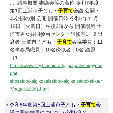
... 議事概要 審議会等の名称 令和7年度
第1回土浦市子ども・
子育て
会議 公開・
非公開の別 公開 開催日時 令和7年11月
18日（火曜日）午後2時から 開催場所 土
浦市男女共同参画センター研修室1・2 出
席者 土浦市子ども・
子育て
会議委員：11
名事務局職員：10名傍聴者：0名 議題
（1...
https://www.city.tsuchiura.lg.jp/sp/shisei/gyose
unei-
shoseido/kaigikokaiseido/kaigikaisainokekka/r
7/page022361.html
令和6年度第5回土浦市子ども・
子育て
会
議の開催結果について（令和7年2...