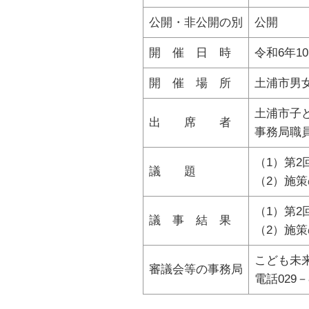
公開・非公開の別
公開
開 催 日 時
令和6年1
開 催 場 所
土浦市男
土浦市子
出 席 者
事務
（1）第
議 題
（2）施
（1）第
議 事 結 果
（2）施
こども未
審議会等の事務局
電話029－