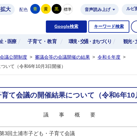
拡大
ルビ
青
黄
黒
標準
配色
音声読み上げ
市公式ホームページ
Google検索
キーワード検索
祉・医療
子育て・教育
環境・交通・まちづくり
観光・
会議公開制度
>
審議会等の会議開催の結果
>
令和６年度
>
ついて（令和6年10月3日開催）
子育て会議の開催結果について（令和6年10
議 事 概 要
度第3回土浦市子ども・子育て会議