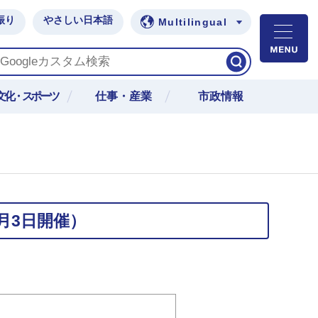
振り
やさしい日本語
Multilingual
M
文化・スポーツ
仕事・産業
市政情報
月3日開催）