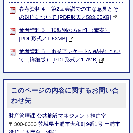
参考資料４ 第2回会議での主な意見とそ
の対応について [PDF形式／583.65KB]
参考資料５ 類型別の方向性（素案）
[PDF形式／1.53MB]
参考資料６ 市民アンケートの結果につい
て（詳細版） [PDF形式／1.7MB]
このページの内容に関するお問い合
わせ先
財産管理課 公共施設マネジメント推進室
〒300-8686
茨城県土浦市大和町9番1号
土浦市
役所（本庁舎 3階）