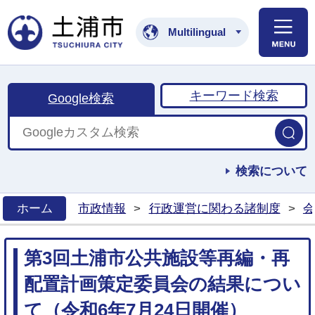
土浦市公式ホームペ
Multilingual
キーワード検索
Google検索
検索について
ホーム
市政情報
>
行政運営に関わる諸制度
>
会
>
第3回土浦市公共施設等再編・再
配置計画策定委員会の結果につい
て（令和6年7月24日開催）