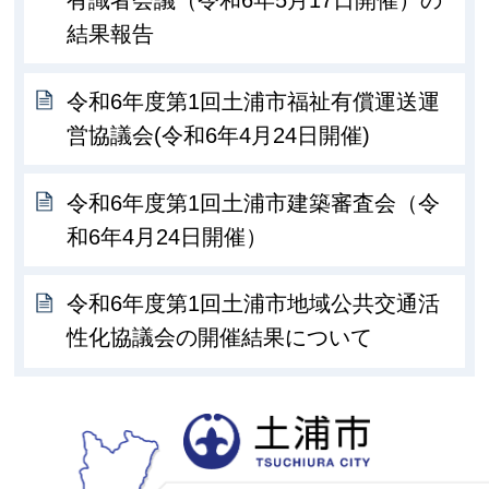
有識者会議（令和6年5月17日開催）の
結果報告
令和6年度第1回土浦市福祉有償運送運
営協議会(令和6年4月24日開催)
令和6年度第1回土浦市建築審査会（令
和6年4月24日開催）
令和6年度第1回土浦市地域公共交通活
性化協議会の開催結果について
土