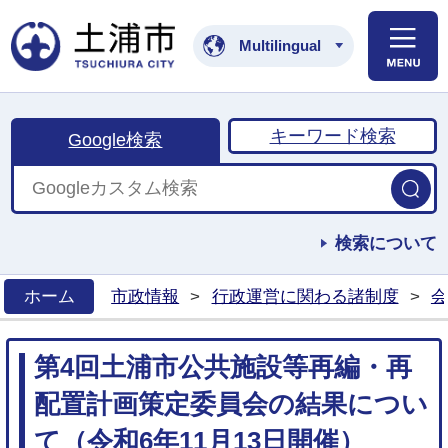
土浦市公式ホームペ
Multilingual
キーワード検索
Google検索
検索について
ホーム
市政情報
>
行政運営に関わる諸制度
>
会
>
第4回土浦市公共施設等再編・再
配置計画策定委員会の結果につい
て（令和6年11月13日開催）