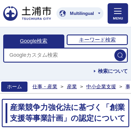
土浦市公式ホームペ
Multilingual
キーワード検索
Google検索
検索について
ホーム
仕事・産業
>
産業
>
中小企業支援
>
事
>
産業競争力強化法に基づく「創業
支援等事業計画」の認定について