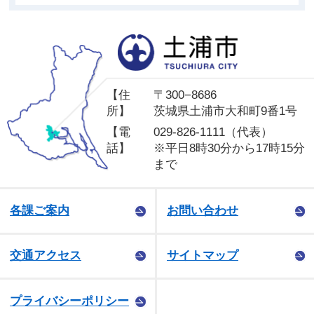
土
【住
〒300−8686
所】
茨城県土浦市大和町9番1号
【電
029-826-1111（代表）
話】
※平日8時30分から17時15分
まで
各課ご案内
お問い合わせ
交通アクセス
サイトマップ
プライバシーポリシー