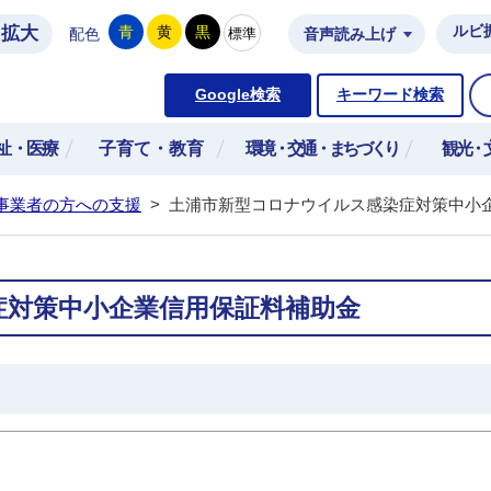
拡大
ルビ
青
黄
黒
標準
配色
音声読み上げ
市公式ホームページ
Google検索
キーワード検索
祉・医療
子育て・教育
環境・交通・まちづくり
観光・
事業者の方への支援
>
土浦市新型コロナウイルス感染症対策中小
症対策中小企業信用保証料補助金