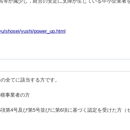
高等が減少し，経営の安定に支障が生じている中小企業者
nyu/shosei/yushi/power_up.html
(4)の全てに該当する方です。
規模事業者の方
第5項第4号及び第5号並びに第6項に基づく認定を受けた方（