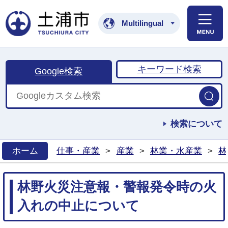
土浦市公式ホームペ
Multilingual
キーワード検索
Google検索
検索について
ホーム
仕事・産業
>
産業
>
林業・水産業
>
林
>
林野火災注意報・警報発令時の火
入れの中止について