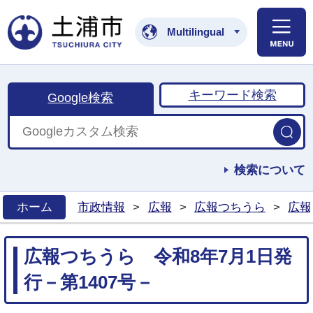
土浦市公式ホームペ
Multilingual
キーワード検索
Google検索
検索について
ホーム
市政情報
>
広報
>
広報つちうら
>
広報
>
広報つちうら 令和8年7月1日発
行－第1407号－