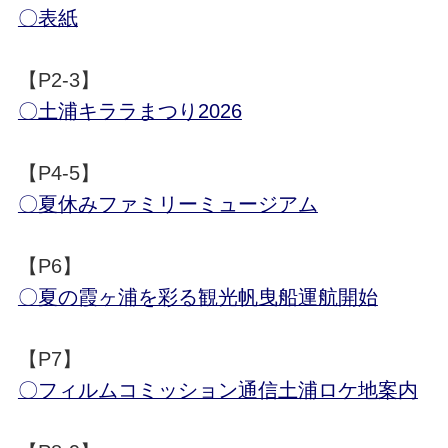
〇表紙
【P2-3】
〇土浦キララまつり2026
【P4-5】
〇夏休みファミリーミュージアム
【P6】
〇夏の霞ヶ浦を彩る観光帆曳船運航開始
【P7】
〇フィルムコミッション通信土浦ロケ地案内