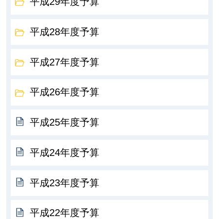
平成29年度予算
平成28年度予算
平成27年度予算
平成26年度予算
平成25年度予算
平成24年度予算
平成23年度予算
平成22年度予算