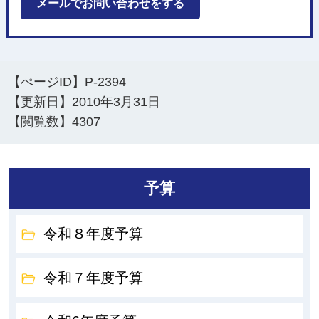
メールでお問い合わせをする
【ぺージID】
P-2394
【更新日】
2010年3月31日
【閲覧数】
4307
予算
令和８年度予算
令和７年度予算