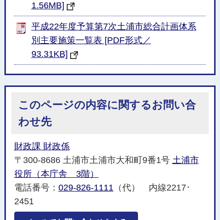
1.56MB]
平成22年度予算第7次土浦市総合計画体系
別主要施策一覧表 [PDF形式／
93.31KB]
このページの内容に関するお問い合
わせ先
財政課 財政係
〒300-8686 土浦市土浦市大和町9番1号
土浦市
役所（本庁舎 3階）
電話番号：
029-826-1111
（代） 内線2217･
2451