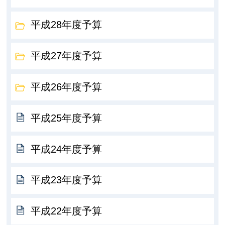
平成28年度予算
平成27年度予算
平成26年度予算
平成25年度予算
平成24年度予算
平成23年度予算
平成22年度予算