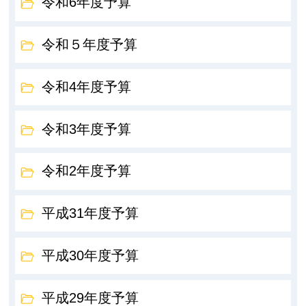
令和6年度予算
令和５年度予算
令和4年度予算
令和3年度予算
令和2年度予算
平成31年度予算
平成30年度予算
平成29年度予算