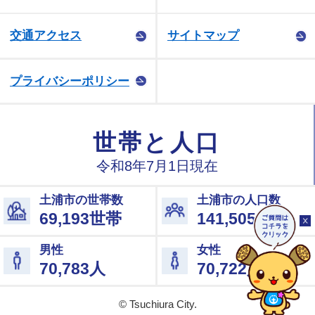
交通アクセス
サイトマップ
プライバシーポリシー
© Tsuchiura City.