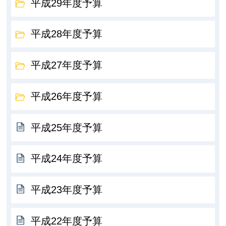
平成29年度予算
平成28年度予算
平成27年度予算
平成26年度予算
平成25年度予算
平成24年度予算
平成23年度予算
平成22年度予算