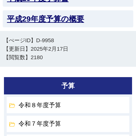
平成29年度予算の概要
【ぺージID】
D-9958
【更新日】
2025年2月17日
【閲覧数】
2180
予算
令和８年度予算
令和７年度予算