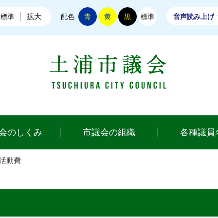
拡大
標準
配色
青
黄
黒
標準
音声読み上げ
土浦市議会
会のしくみ
市議会の組織
各種議員
活動費