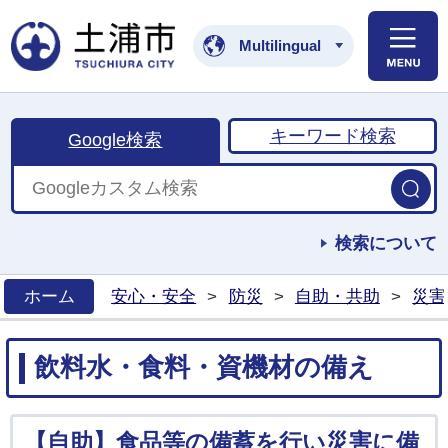
土浦市公式ホームペ
Multilingual
キーワード検索
Google検索
検索について
ホーム
安心・安全
>
防災
>
自助・共助
>
災害
>
飲料水・食料・資機材の備え
【自助】食品等の備蓄を行い災害に備