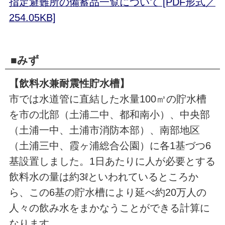
指定避難所の備蓄品一覧について [PDF形式／
254.05KB]
■みず
【飲料水兼耐震性貯水槽】
市では水道管に直結した水量100㎥の貯水槽
を市の北部（土浦二中、都和南小）、中央部
（土浦一中、土浦市消防本部）、南部地区
（土浦三中、霞ヶ浦総合公園）に各1基づつ6
基設置しました。1日あたりに人が必要とする
飲料水の量は約3ℓといわれているところか
ら、この6基の貯水槽により延べ約20万人の
人々の飲み水をまかなうことができる計算に
なります。