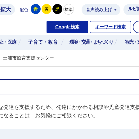
拡大
ルビ
青
黄
黒
標準
配色
音声読み上げ
市公式ホームページ
Google検索
キーワード検索
祉・医療
子育て・教育
環境・交通・まちづくり
観光・
>
土浦市療育支援センター
な発達を支援するため、発達にかかわる相談や児童発達支
になることは、お気軽にご相談ください。