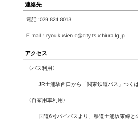
連絡先
電話 :029-824-8013
E-mail：ryouikusien-c@city.tsuchiura.lg.jp
アクセス
〈バス利用〉
JR土浦駅西口から「関東鉄道バス」つく
〈自家用車利用〉
国道6号バイパスより、県道土浦坂東線と