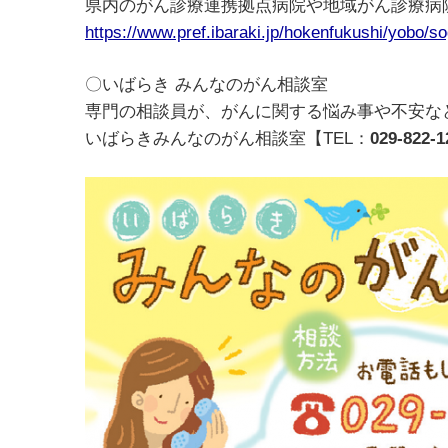
県内のがん診療連携拠点病院や地域がん診療病
https://www.pref.ibaraki.jp/hokenfukushi/yobo/
〇いばらき みんなのがん相談室
専門の相談員が、がんに関する悩み事や不安な
いばらきみんなのがん相談室【TEL：
029-822-1