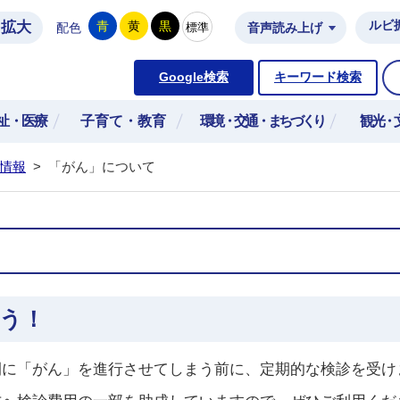
拡大
ルビ
青
黄
黒
標準
配色
音声読み上げ
市公式ホームページ
Google検索
キーワード検索
祉・医療
子育て・教育
環境・交通・まちづくり
観光・
情報
>
「がん」について
う！
間に「がん」を進行させてしまう前に、定期的な検診を受け