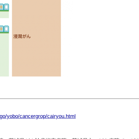
ogo/yobo/cancergrop/cairyou.html