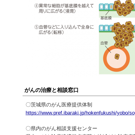
がんの治療と相談窓口
〇茨城県のがん医療提供体制
https://www.pref.ibaraki.jp/hokenfukushi/yobo/s
〇県内のがん相談支援センター