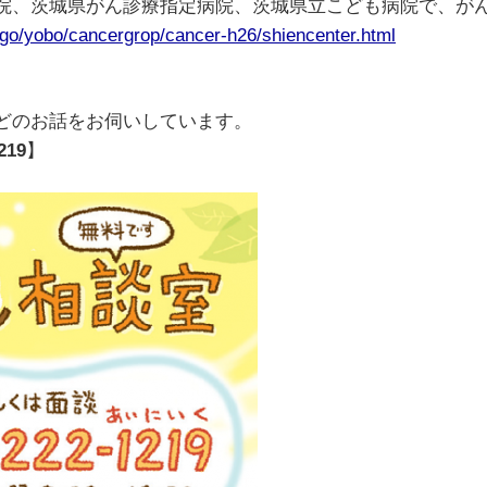
院、茨城県がん診療指定病院、茨城県立こども病院で、が
sogo/yobo/cancergrop/cancer-h26/shiencenter.html
どのお話をお伺いしています。
219
】