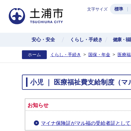
標準
文字サイズ
土浦
安心・安全
くらし・手続き
健康・福
ホーム
くらし・手続き
>
国保・年金
>
医療福
小児 ｜ 医療福祉費支給制度（マ
お知らせ
マイナ保険証がマル福の受給者証として