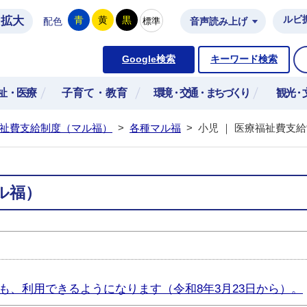
拡大
ルビ
青
黄
黒
標準
配色
音声読み上げ
市公式ホームページ
Google検索
キーワード検索
祉・医療
子育て・教育
環境・交通・まちづくり
観光・
祉費支給制度（マル福）
>
各種マル福
>
小児 ｜ 医療福祉費支
ル福）
も、利用できるようになります（令和8年3月23日から）。