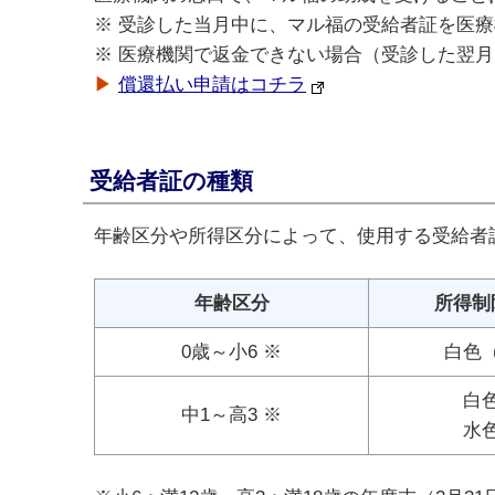
※ 受診した当月中に、マル福の受給者証を医
※ 医療機関で返金できない場合（受診した翌
▶
償還払い申請はコチラ
受給者証の種類
年齢区分や所得区分によって、使用する受給者
年齢区分
所得制
0歳～小6 ※
白色
白
中1～高3 ※
水