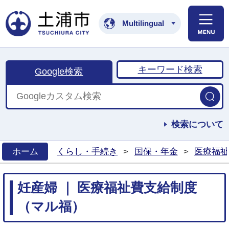
土浦市公式ホームペ
Multilingual
キーワード検索
Google検索
検索について
ホーム
くらし・手続き
>
国保・年金
>
医療福祉
>
妊産婦 ｜ 医療福祉費支給制度
（マル福）