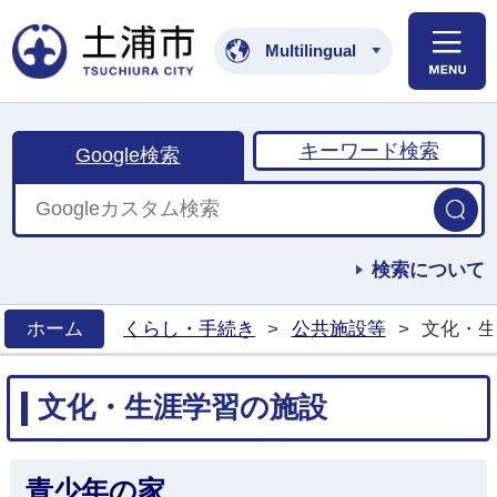
土浦市公式ホームペ
Multilingual
キーワード検索
Google検索
検索について
ホーム
くらし・手続き
>
公共施設等
>
文化・生
>
文化・生涯学習の施設
青少年の家